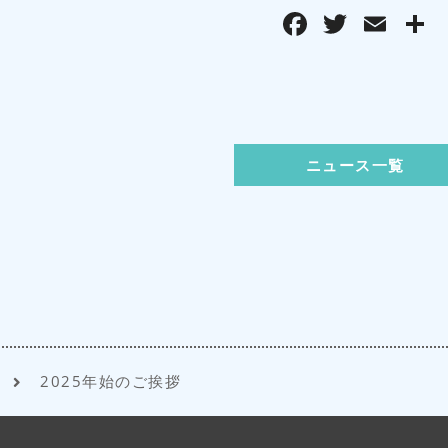
F
T
E
a
w
m
c
it
ai
e
te
l
b
r
ニュース一覧
o
o
k
2025年始のご挨拶