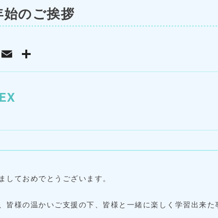
5年始のご挨拶
T
E
共
w
m
有
it
ai
te
l
EX
r
ましておめでとうございます。
皆様の温かいご支援の下、皆様と一緒に楽しく学習出来た