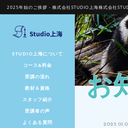
2025年始のご挨拶 - 株式会社STUDIO上海株式会社STU
STUDIO上海について
コース&料金
受講の流れ
お
教材＆資格
スタッフ紹介
受講者の声
よくある質問
2025.01.