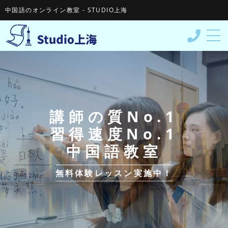
中国語のオンライン教室 - STUDIO上海
STUDIO上海について
コース&料金
講師の質No.1
受講の流れ
習得速度No.1
教材＆資格
中国語教室
スタッフ紹介
無料体験レッスン実施中！
受講者の声
よくある質問
お知らせ