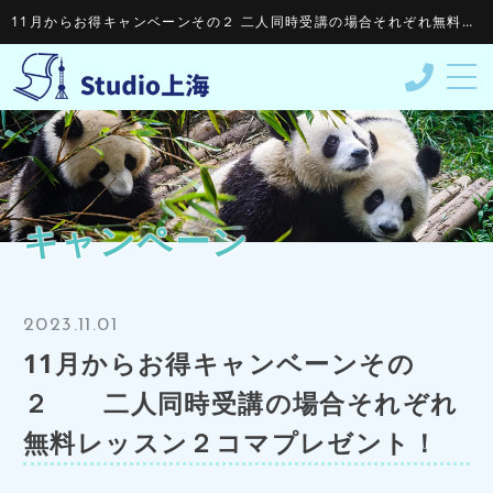
11月からお得キャンベーンその２ 二人同時受講の場合それぞれ無料レッスン２コマプレゼント！ - 株式会社STUDIO上海株式会社STUDIO上海
STUDIO上海について
コース&料金
キャンペーン
受講の流れ
教材＆資格
2023.11.01
スタッフ紹介
11月からお得キャンベーンその
受講者の声
２ 二人同時受講の場合それぞれ
よくある質問
無料レッスン２コマプレゼント！
お知らせ