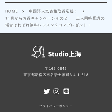
k
HOME
中国語人気資格取得応援！
11月からお得キャンベーンその２ 二人同時受講の
場合それぞれ無料レッスン２コマプレゼント！
〒162-0842
東京都新宿区市谷砂土原町3-4-1-618
プライバシーポリシー