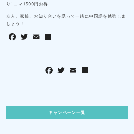
り1コマ1500円お得！
友人、家族、お知り合いを誘って一緒に中国語を勉強しま
しょう！
F
T
E
共
a
w
m
有
c
it
ai
e
te
l
F
T
E
共
b
r
a
w
m
有
o
c
it
ai
o
e
te
l
k
b
r
キャンペーン一覧
o
o